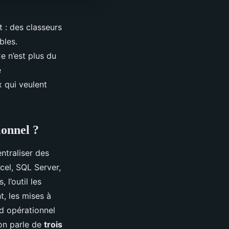
 : des classeurs
bles.
Ce n’est plus du
e
x qui veulent
ionnel ?
ntraliser des
cel, SQL Server,
l’outil les
t, les mises à
rd opérationnel
 on parle de
trois