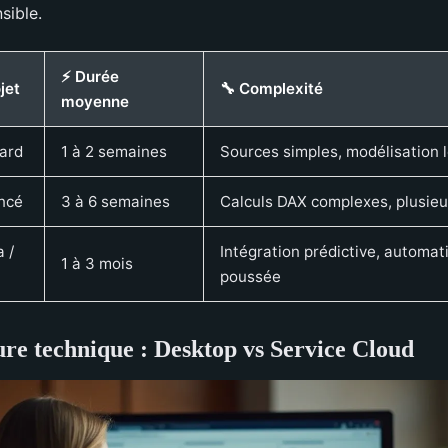
sible.
⚡ Durée
jet
🔧 Complexité
moyenne
ard
1 à 2 semaines
Sources simples, modélisation 
ncé
3 à 6 semaines
Calculs DAX complexes, plusieu
 /
Intégration prédictive, automat
1 à 3 mois
poussée
ure technique : Desktop vs Service Cloud