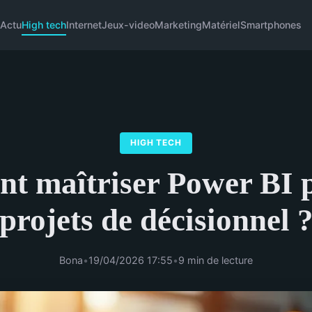
Actu
High tech
Internet
Jeux-video
Marketing
Matériel
Smartphones
HIGH TECH
 maîtriser Power BI 
projets de décisionnel 
Bona
•
19/04/2026 17:55
•
9 min de lecture