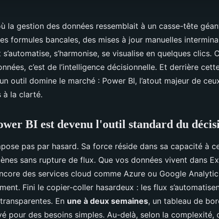
où la gestion des données ressemblait à un casse-tête géant
des formules bancales, des mises à jour manuelles intermina
t s’automatise, s’harmonise, se visualise en quelques clics. 
nnées, c’est de l’intelligence décisionnelle. Et derrière cett
un outil domine le marché : Power BI, l’atout majeur de ceu
à la clarté.
wer BI est devenu l'outil standard du décis
mpose pas par hasard. Sa force réside dans sa capacité à ce
ènes sans rupture de flux. Que vos données vivent dans Ex
ncore des services cloud comme Azure ou Google Analytics, 
ent. Fini le copier-coller hasardeux : les flux s’automatisen
 transparentes. En
une à deux semaines
, un tableau de bo
yé pour des besoins simples. Au-delà, selon la complexité,