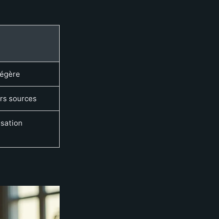
légère
rs sources
isation