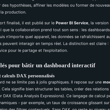
r des hypothèses, affiner les modèles ou former de nouveau
 la production.
rt finalisé, il est publié sur le
Power BI Service
, la version
ici que la collaboration prend tout son sens : les dashboards
uis n’importe quel appareil, les données se rafraîchissent 
urs peuvent interagir en temps réel. La distinction est claire 
ice pour le partage et l’exploitation.
clés pour bâtir un dashboard interactif
t calculs DAX personnalisés
 ne se limite pas à jolis graphiques. Il repose sur une
mod
. Cela signifie bien structurer les tables, créer des relations
ser DAX (Data Analysis Expressions). Ce langage de calcul p
amiques - par exemple, un taux de croissance glissant sur
lon des filtres contextuels. Sans DAX, on reste au niveau s