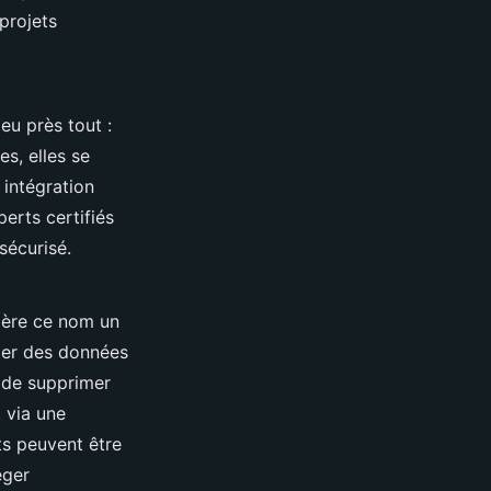
projets
eu près tout :
es, elles se
intégration
erts certifiés
sécurisé.
rrière ce nom un
mer des données
t de supprimer
 via une
rts peuvent être
éger