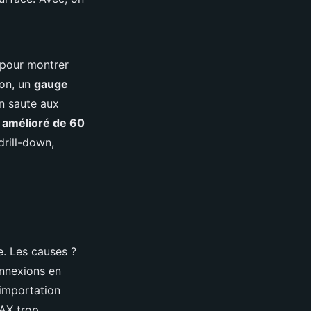
pour montrer
ion, un
gauge
on saute aux
 amélioré de 60
drill-down,
. Les causes ?
nnexions en
’importation
DAX trop