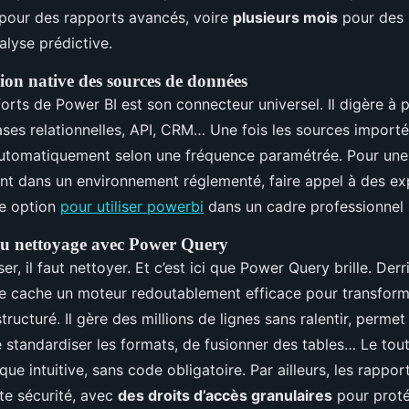
pour des rapports avancés, voire
plusieurs mois
pour des 
nalyse prédictive.
tion native des sources de données
forts de Power BI est son connecteur universel. Il digère à p
bases relationnelles, API, CRM… Une fois les sources importé
utomatiquement selon une fréquence paramétrée. Pour une 
nt dans un environnement réglementé, faire appel à des exp
re option
pour utiliser powerbi
dans un cadre professionnel 
du nettoyage avec Power Query
ser, il faut nettoyer. Et c’est ici que Power Query brille. De
e cache un moteur redoutablement efficace pour transfor
structuré. Il gère des millions de lignes sans ralentir, perme
 standardiser les formats, de fusionner des tables… Le tout
que intuitive, sans code obligatoire. Par ailleurs, les rappo
te sécurité, avec
des droits d’accès granulaires
pour prot