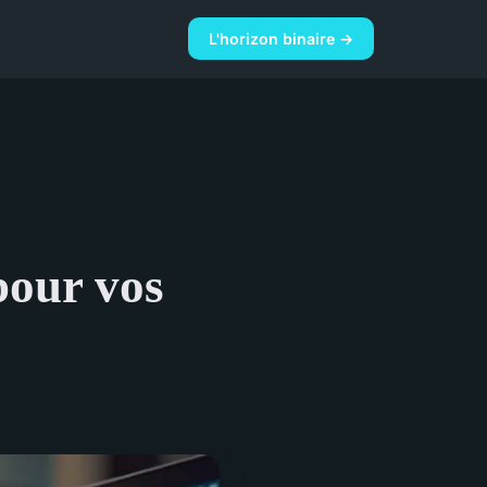
L'horizon binaire →
pour vos
?