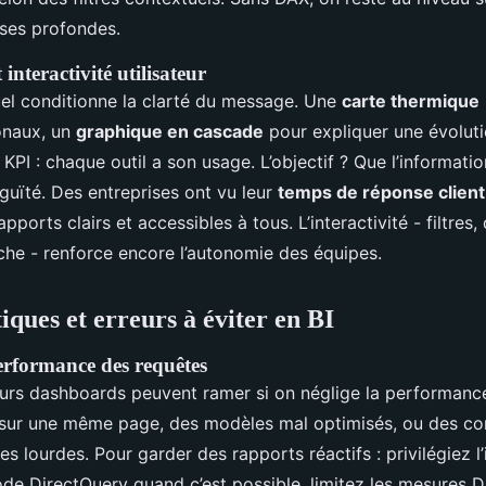
ses profondes.
 interactivité utilisateur
uel conditionne la clarté du message. Une
carte thermique
onaux, un
graphique en cascade
pour expliquer une évolut
 KPI : chaque outil a son usage. L’objectif ? Que l’informati
guïté. Des entreprises ont vu leur
temps de réponse client
ports clairs et accessibles à tous. L’interactivité - filtres, 
rche - renforce encore l’autonomie des équipes.
iques et erreurs à éviter en BI
erformance des requêtes
urs dashboards peuvent ramer si on néglige la performance
 sur une même page, des modèles mal optimisés, ou des co
es lourdes. Pour garder des rapports réactifs : privilégiez l
ode DirectQuery quand c’est possible, limitez les mesures 