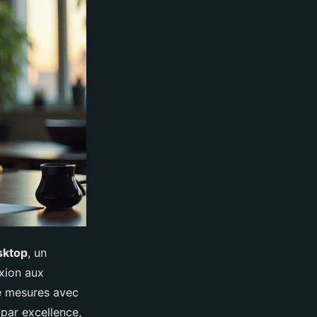
sktop
, un
exion aux
de mesures avec
 par excellence,