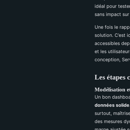
idéal pour teste
sans impact sur
Une fois le rappo
solution. C’est 
accessibles dep
et les utilisate
conception, Serv
Les étapes 
Modélisation e
Un bon dashboard
données solide
surtout, maîtri
des mesures dyn
marge ajustée se