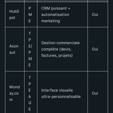
P
CRM puissant +
HubS
M
automatisation
Oui
pot
E
marketing
T
P
Gestion commerciale
Axon
E/
complète (devis,
Oui
aut
P
factures, projets)
M
E
T
P
Mond
E
Interface visuelle
ay.co
Oui
à
ultra-personnalisable
m
G
E