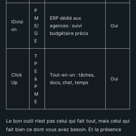
P
M
ERP dédié aux
IOvisi
E/
agences : suivi
Oui
on
G
budgétaire précis
E
T
P
E
Click
Tout-en-un : tâches,
à
Oui
Up
docs, chat, temps
P
M
E
Le bon outil n’est pas celui qui fait tout, mais celui qui
fait bien ce dont vous avez besoin. Et la présence